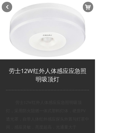
낙
낒
劳士12W红外人体感应应急照
明吸顶灯
劳士12W红外人体感应应急照明吸顶
，采用防火阻燃一体式塑料灯体，硬质PV
灯
透光罩，自带人体红外感应探头外置与灯罩中
间，感应灵敏，亮度超高，光通量大于