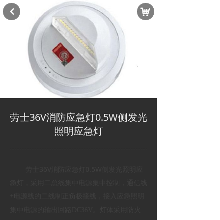
낙
낒
劳士36V消防应急灯0.5W侧发光
照明应急灯
劳士36V消防应急灯0.5W侧发光照明应
急灯，采用二总线集中电源集中控制，通信线
+电源线的二线制正负极接线，
接入应急照明
灯体采用防火
集中电源的输出回路
DC36V。