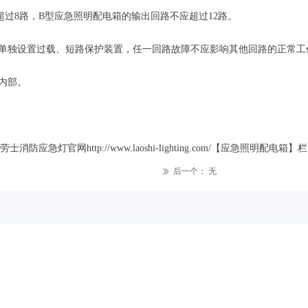
超过8路，B型应急照明配电箱的输出回路不应超过12路。
应单独设置过载、短路保护装置，任一回路故障不应影响其他回路的正常工
内部。
急灯官网http://www.laoshi-lighting.com/【应急照明配电箱】
后一个：
无
ꅀ