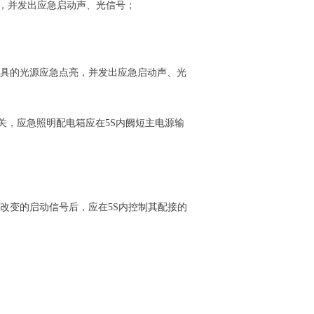
亮，并发出应急启动声、光信号；
灯具的光源应急点亮，并发出应急启动声、光
，应急照明配电箱应在5S内阙短主电源输
变的启动信号后，应在5S内控制其配接的