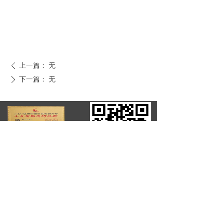
上一篇：
无
ꄴ
下一篇：
无
ꄲ
全国客服电话：
0750-375 7775
公司：
劳士应急照明灯-应急照明控制器-a型应急
照明集中电源箱-劳士应急照明官网-江门劳
士应急灯厂家
地址：
广东省江门市蓬江区荷塘镇
电话：
0750-375 7775
邮箱：
2637643992@qq.com
版权所有：
劳士应急照明灯-应急照明控制器-a型应急照明集