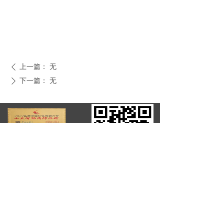
上一篇：
无
ꄴ
下一篇：
无
ꄲ
全国客服电话：
0750-375 7775
公司：
劳士应急照明灯-应急照明控制器-a型应急
照明集中电源箱-劳士应急照明官网-江门劳
士应急灯厂家
地址：
广东省江门市蓬江区荷塘镇
电话：
0750-375 7775
邮箱：
2637643992@qq.com
版权所有：
劳士应急照明灯-应急照明控制器-a型应急照明集